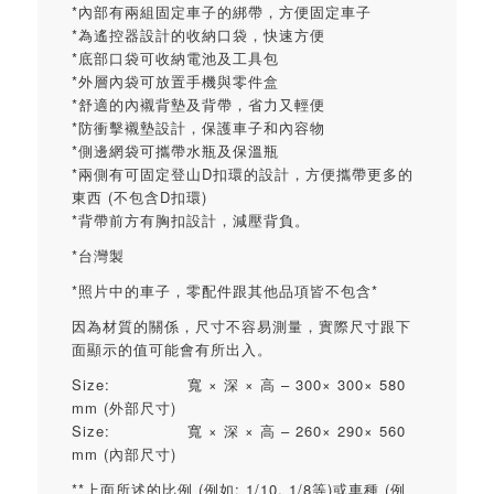
*內部有兩組固定車子的綁帶，方便固定車子
*為遙控器設計的收納口袋，快速方便
*底部口袋可收納電池及工具包
*外層內袋可放置手機與零件盒
*舒適的內襯背墊及背帶，省力又輕便
*防衝擊襯墊設計，保護車子和內容物
*側邊網袋可攜帶水瓶及保溫瓶
*兩側有可固定登山D扣環的設計，方便攜帶更多的
東西 (不包含D扣環)
*背帶前方有胸扣設計，減壓背負。
*台灣製
*照片中的車子，零配件跟其他品項皆不包含*
因為材質的關係，尺寸不容易測量，實際尺寸跟下
面顯示的值可能會有所出入。
Size: 寬 × 深 × 高 – 300× 300× 580
mm (外部尺寸)
Size: 寬 × 深 × 高 – 260× 290× 560
mm (內部尺寸)
**上面所述的比例 (例如: 1/10, 1/8等)或車種 (例