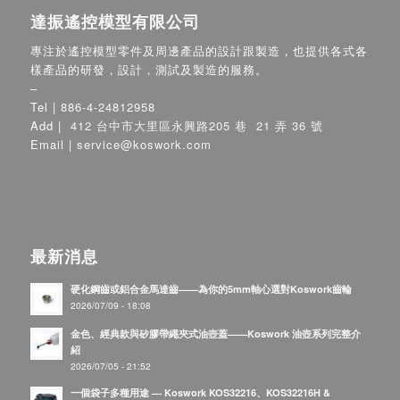
達振遙控模型有限公司
專注於遙控模型零件及周邊產品的設計跟製造，也提供各式各
樣產品的研發，設計，測試及製造的服務。
–
Tel |
886-4-24812958
Add |
412 台中市大里區永興路205 巷 21 弄 36 號
Email |
service@koswork.com
最新消息
硬化鋼齒或鋁合金馬達齒——為你的5mm軸心選對Koswork齒輪
2026/07/09 - 18:08
金色、經典款與矽膠帶繩夾式油壺蓋——Koswork 油壺系列完整介
紹
2026/07/05 - 21:52
一個袋子多種用途 — Koswork KOS32216、KOS32216H &