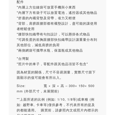
配件
*內層上方拉鏈袋可放置手機與小東西
*內層下方有袋子可以放置電池，遙控器或其他物品
*舒適的內襯背墊及背帶，省力又輕便
*背部，肩膀跟腰部都有襯墊設計，盡可能的讓使用
者輕鬆使用
*腰部快扣織帶有勾扣設計，可以懸掛各式物品
*可調長度的前胸跟腰部快扣織帶設計讓重量分布到
其他部位，減低肩膀的負荷
*兩側網袋可攜帶水瓶，保溫瓶或其他物品
*台灣製
*照片中的車子，零配件跟其他品項皆不包含*
因為材質的關係，尺寸不容易測量，實際尺寸跟下
面顯示的值可能會有所出入。
Size: 寬 × 深 × 高 – 300× 150× 500
mm (外部尺寸，未展開前)
**上面所述的比例 (例如: 1/10, 1/8等)或車種 (例
如: 越野車, 卡車等)僅供參考，不代表所有的提及
的都能適用。 購買前，請參照內文或照片內標示的