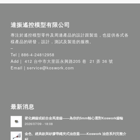
達振遙控模型有限公司
專注於遙控模型零件及周邊產品的設計跟製造，也提供各式各
樣產品的研發，設計，測試及製造的服務。
–
Tel |
886-4-24812958
Add |
412 台中市大里區永興路205 巷 21 弄 36 號
Email |
service@koswork.com
最新消息
硬化鋼齒或鋁合金馬達齒——為你的5mm軸心選對Koswork齒輪
2026/07/09 - 18:08
金色、經典款與矽膠帶繩夾式油壺蓋——Koswork 油壺系列完整介
紹