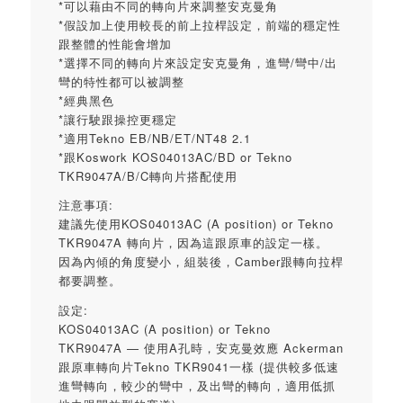
*可以藉由不同的轉向片來調整安克曼角
*假設加上使用較長的前上拉桿設定，前端的穩定性
跟整體的性能會增加
*選擇不同的轉向片來設定安克曼角，進彎/彎中/出
彎的特性都可以被調整
*經典黑色
*讓行駛跟操控更穩定
*適用Tekno EB/NB/ET/NT48 2.1
*跟Koswork KOS04013AC/BD or Tekno
TKR9047A/B/C轉向片搭配使用
注意事項:
建議先使用KOS04013AC (A position) or Tekno
TKR9047A 轉向片，因為這跟原車的設定一樣。
因為內傾的角度變小，組裝後，Camber跟轉向拉桿
都要調整。
設定:
KOS04013AC (A position) or Tekno
TKR9047A — 使用A孔時，安克曼效應 Ackerman
跟原車轉向片Tekno TKR9041一樣 (提供較多低速
進彎轉向，較少的彎中，及出彎的轉向，適用低抓