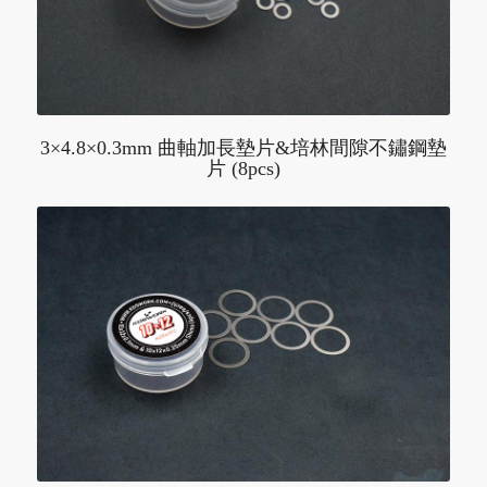
3×4.8×0.3mm 曲軸加長墊片&培林間隙不鏽鋼墊
片 (8pcs)