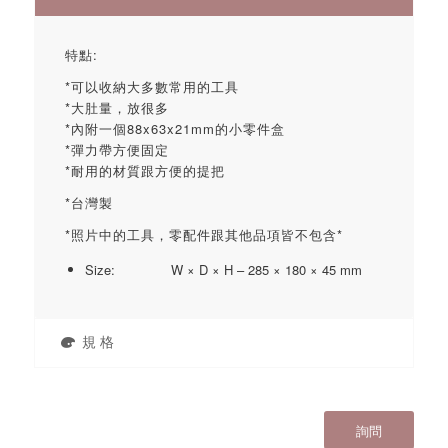
特點:
*可以收納大多數常用的工具
*大肚量，放很多
*內附一個88x63x21mm的小零件盒
*彈力帶方便固定
*耐用的材質跟方便的提把
*台灣製
*照片中的工具，零配件跟其他品項皆不包含*
Size: W × D × H – 285 × 180 × 45 mm
規 格
詢問