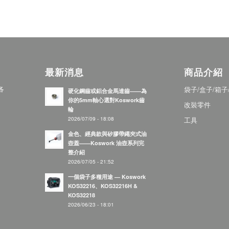
最新消息
商品介紹
各
袋子/盒子/箱子
硬化鋼齒或鋁合金馬達齒——為
你的5mm軸心選對Koswork齒
改裝零件
輪
2026/07/09 - 18:08
工具
金色、經典款與矽膠帶繩夾式油
壺蓋——Koswork 油壺系列完
整介紹
2026/07/05 - 21:52
一個袋子多種用途 — Koswork
KOS32216、KOS32216H &
KOS32218
2026/06/23 - 18:01